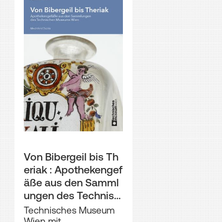
Von Bibergeil bis Th
eriak : Apothekengef
äße aus den Samml
ungen des Technisc
hen Museums Wien
Technisches Museum
Wien mit