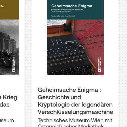
Geheimsache Enigma :
 Krieg
Geschichte und
 das
Kryptologie der legendären
Verschlüsselungsmaschine
useum
Technisches Museum Wien mit
krieg ;
Österreichischer Mediathek