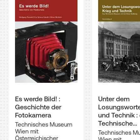
Es werde Bild! :
Unter dem
Geschichte der
Losungsworte
Fotokamera
und Technik :
Technische
Technisches Museum
Museum Wien und
Wien mit
Technisches M
Österreichischer
der Erste Welt
Wien mit