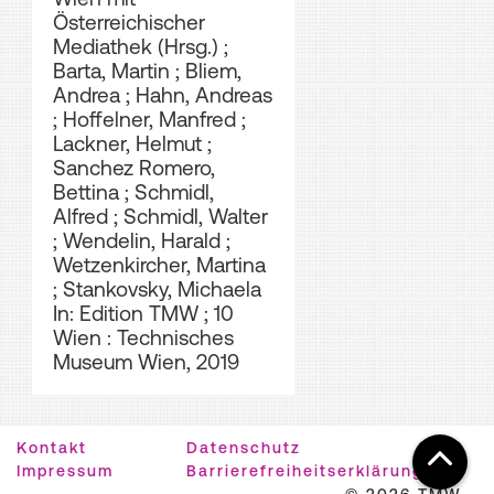
Österreichischer
Mediathek (Hrsg.)
;
Barta, Martin
;
Bliem,
Andrea
;
Hahn, Andreas
;
Hoffelner, Manfred
;
Lackner, Helmut
;
Sanchez Romero,
Bettina
;
Schmidl,
Alfred
;
Schmidl, Walter
;
Wendelin, Harald
;
Wetzenkircher, Martina
;
Stankovsky, Michaela
In: Edition TMW ; 10
Wien : Technisches
Museum Wien, 2019
Kontakt
Datenschutz
Impressum
Barrierefreiheitserklärung
© 2026 TMW