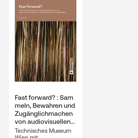
Fast forward? : Sam
meln, Bewahren und
Zugänglichmachen
von audiovisuellen
Medien in der Österr
Technisches Museum
eichischen Mediath
Wien mit