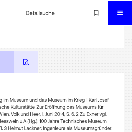
Detailsuche
eg
im
Museum
und
das
Museum
im
Krieg
1
Karl
Josef
ische
Kulturstätte
.
Zur
Eröffnung
des
Museums
für
ien
.
Volk
und
Heer
,
1
.
Juni
2014
,
S
.
6
.
2
Zu
Exner
vgl
.
Jesswein
u
.
A
.
(
Hg
.
)
:
100
Jahre
Techni­
sches
Museum
1
.
3
Helmut
Lackner
:
Ingenieure
als
Museumsgründer
: