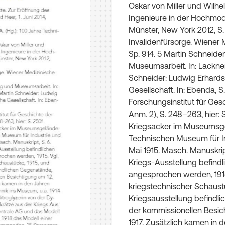
Oskar
von
Miller
und
Wilhe
Ingenieure
in
der
Hoch­
mod
Münster
,
New
York
2012
,
S
.
Invalidenfürsorge
.
Wiener
M
Sp
.
914
.
5
Martin
Schneide
Museumsarbeit
.
In
:
Lackne
Schneider
:
Ludwig
Erhard
Gesellschaft
.
In
:
Eben­
da
,
S
Forschungsinstitut
für
Gesc
Anm
.
2
)
,
S
.
248–263
,
hier
:
Kriegsacker
im
Museumsge
Technischen
Museum
für
I
Mai
1915
.
Masch
.
Manuskri
Kriegs
-
Ausstellung
befindl
angesprochen
werden
,
19
kriegstechnischer
Schaust
Kriegsausstellung
befindli
der
kommissionellen
Besic
1917
.
Zusätzlich
kamen
in
d