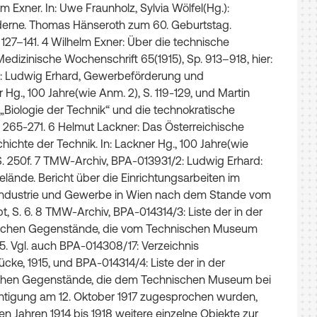
lm
Exner
.
In
:
Uwe
Fraunholz
,
Sylvia
Wölfel
(
Hg
.
)
:
erne
.
Thomas
Hänseroth
zum
60
.
Geburtstag
.
127–141
.
4
Wilhelm
Exner
:
Über
die
technische
edizinische
Wochenschrift
65
(
1915
)
,
Sp
.
913–918
,
hier
:
r
:
Ludwig
Erhard
,
Gewerbeförderung
und
r
Hg
.
,
100
Jahre
(
wie
Anm
.
2
)
,
S
.
119
-
129
,
und
Martin
s
„
Biologie
der
Technik
“
und
die
technokratische
.
265
-
271
.
6
Helmut
Lackner
:
Das
Österreichische
hichte
der
Technik
.
In
:
Lackner
Hg
.
,
100
Jahre
(
wie
S
.
250f
.
7
TMW
-
Archiv
,
BPA
-
013931/2
:
Ludwig
Erhard
:
lände
.
Bericht
über
die
Einrichtungsarbeiten
im
ndustrie
und
Gewerbe
in
Wien
nach
dem
Stande
vom
pt
,
S
.
6
.
8
TMW
-
Archiv
,
BPA
-
014314/3
:
Liste
der
in
der
ichen
Gegenstände
,
die
vom
Technischen
Museum
15
.
Vgl
.
auch
BPA
-
014308/17
:
Verzeichnis
ücke
,
1915
,
und
BPA
-
014314/4
:
Liste
der
in
der
chen
Gegenstände
,
die
dem
Technischen
Museum
bei
htigung
am
12
.
Oktober
1917
zugesprochen
wurden
,
en
Jahren
1914
bis
1918
weitere
einzelne
Objekte
zur