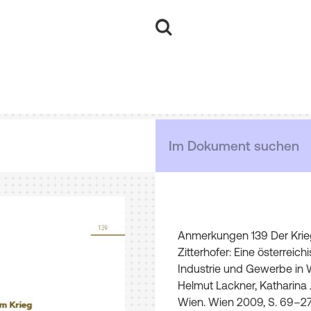
Anmerkungen
139
Der
Kri
Zitterhofer
:
Eine
österreich
Industrie
und
Gewerbe
in
W
Helmut
Lackner
,
Katharina
Wien
.
Wien
2009
,
S
.
69–27